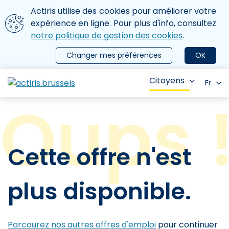
Aller au contenu principal
Nous utilisons des cookies
Actiris utilise des cookies pour améliorer votre
ermer le menu
expérience en ligne. Pour plus d'info, consultez
notre politique de gestion des cookies
.
Changer mes préférences
OK
Citoyens
Fr
Cette offre n'est
plus disponible.
Parcourez nos autres offres d'emploi
pour continuer