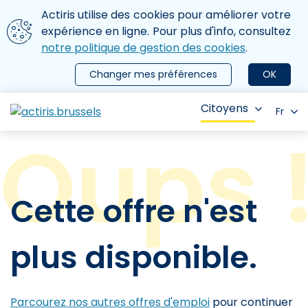
Aller au contenu principal
Nous utilisons des cookies
Actiris utilise des cookies pour améliorer votre
ermer le menu
expérience en ligne. Pour plus d'info, consultez
notre politique de gestion des cookies
.
Changer mes préférences
OK
Citoyens
Fr
Cette offre n'est
plus disponible.
Parcourez nos autres offres d'emploi
pour continuer