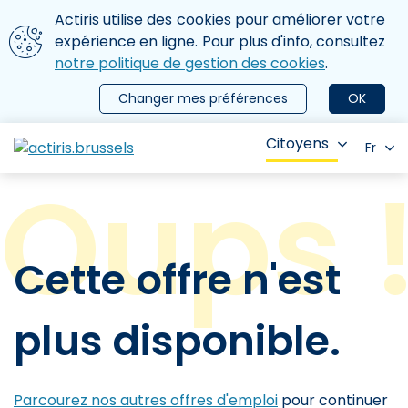
Aller au contenu principal
Nous utilisons des cookies
Actiris utilise des cookies pour améliorer votre
ermer le menu
expérience en ligne. Pour plus d'info, consultez
notre politique de gestion des cookies
.
Changer mes préférences
OK
Citoyens
Fr
Cette offre n'est
plus disponible.
Parcourez nos autres offres d'emploi
pour continuer