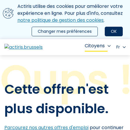
Aller au contenu principal
Nous utilisons des cookies
Actiris utilise des cookies pour améliorer votre
ermer le menu
expérience en ligne. Pour plus d'info, consultez
notre politique de gestion des cookies
.
Changer mes préférences
OK
Citoyens
Fr
Cette offre n'est
plus disponible.
Parcourez nos autres offres d'emploi
pour continuer