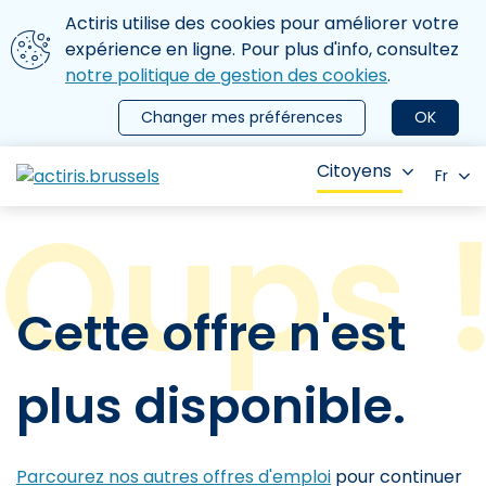
Aller au contenu principal
Nous utilisons des cookies
Actiris utilise des cookies pour améliorer votre
ermer le menu
expérience en ligne. Pour plus d'info, consultez
notre politique de gestion des cookies
.
Changer mes préférences
OK
Citoyens
Fr
Cette offre n'est
plus disponible.
Parcourez nos autres offres d'emploi
pour continuer