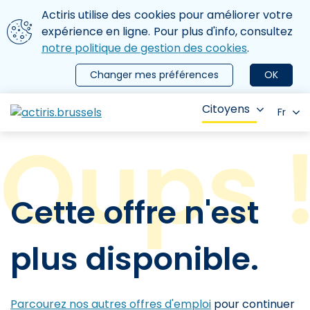
Aller au contenu principal
Nous utilisons des cookies
Actiris utilise des cookies pour améliorer votre
ermer le menu
expérience en ligne. Pour plus d'info, consultez
notre politique de gestion des cookies
.
Changer mes préférences
OK
Citoyens
Fr
Cette offre n'est
plus disponible.
Parcourez nos autres offres d'emploi
pour continuer