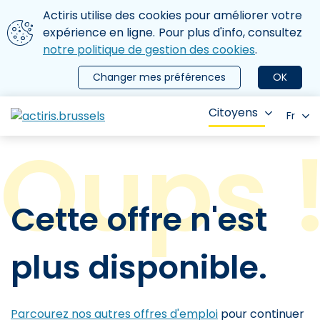
Aller au contenu principal
Nous utilisons des cookies
Actiris utilise des cookies pour améliorer votre
ermer le menu
expérience en ligne. Pour plus d'info, consultez
notre politique de gestion des cookies
.
Changer mes préférences
OK
Citoyens
Fr
Cette offre n'est
plus disponible.
Parcourez nos autres offres d'emploi
pour continuer