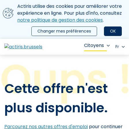
Aller au contenu principal
Nous utilisons des cookies
Actiris utilise des cookies pour améliorer votre
ermer le menu
expérience en ligne. Pour plus d'info, consultez
notre politique de gestion des cookies
.
Changer mes préférences
OK
Citoyens
Fr
Cette offre n'est
plus disponible.
Parcourez nos autres offres d'emploi
pour continuer