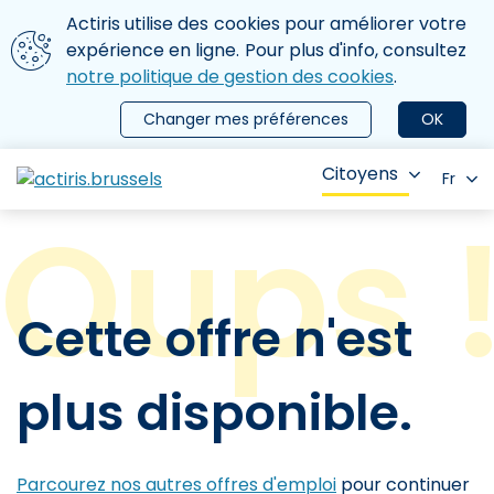
Aller au contenu principal
Nous utilisons des cookies
Actiris utilise des cookies pour améliorer votre
ermer le menu
expérience en ligne. Pour plus d'info, consultez
notre politique de gestion des cookies
.
Changer mes préférences
OK
Citoyens
Fr
Cette offre n'est
plus disponible.
Parcourez nos autres offres d'emploi
pour continuer