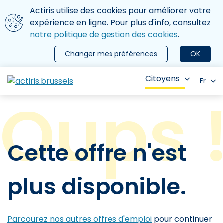
Aller au contenu principal
Nous utilisons des cookies
Actiris utilise des cookies pour améliorer votre
ermer le menu
expérience en ligne. Pour plus d'info, consultez
notre politique de gestion des cookies
.
Changer mes préférences
OK
Citoyens
Fr
Cette offre n'est
plus disponible.
Parcourez nos autres offres d'emploi
pour continuer