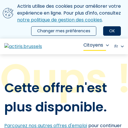
Aller au contenu principal
Nous utilisons des cookies
Actiris utilise des cookies pour améliorer votre
ermer le menu
expérience en ligne. Pour plus d'info, consultez
notre politique de gestion des cookies
.
Changer mes préférences
OK
Citoyens
Fr
Cette offre n'est
plus disponible.
Parcourez nos autres offres d'emploi
pour continuer