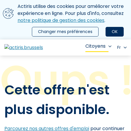
Aller au contenu principal
Nous utilisons des cookies
Actiris utilise des cookies pour améliorer votre
ermer le menu
expérience en ligne. Pour plus d'info, consultez
notre politique de gestion des cookies
.
Changer mes préférences
OK
Citoyens
Fr
Cette offre n'est
plus disponible.
Parcourez nos autres offres d'emploi
pour continuer