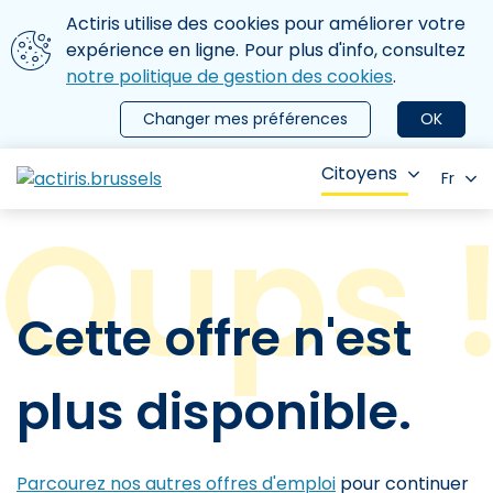
Aller au contenu principal
Nous utilisons des cookies
Actiris utilise des cookies pour améliorer votre
ermer le menu
expérience en ligne. Pour plus d'info, consultez
notre politique de gestion des cookies
.
Changer mes préférences
OK
Citoyens
Fr
Cette offre n'est
plus disponible.
Parcourez nos autres offres d'emploi
pour continuer