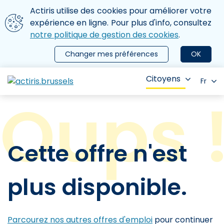
Aller au contenu principal
Nous utilisons des cookies
Actiris utilise des cookies pour améliorer votre
ermer le menu
expérience en ligne. Pour plus d'info, consultez
notre politique de gestion des cookies
.
Changer mes préférences
OK
Citoyens
Fr
Cette offre n'est
plus disponible.
Parcourez nos autres offres d'emploi
pour continuer