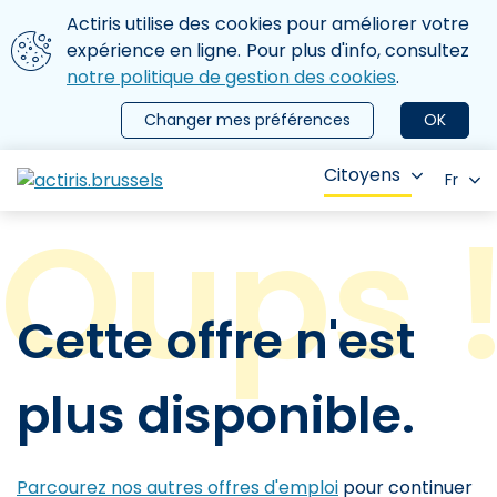
Aller au contenu principal
Nous utilisons des cookies
Actiris utilise des cookies pour améliorer votre
ermer le menu
expérience en ligne. Pour plus d'info, consultez
notre politique de gestion des cookies
.
Changer mes préférences
OK
Citoyens
Fr
Cette offre n'est
plus disponible.
Parcourez nos autres offres d'emploi
pour continuer