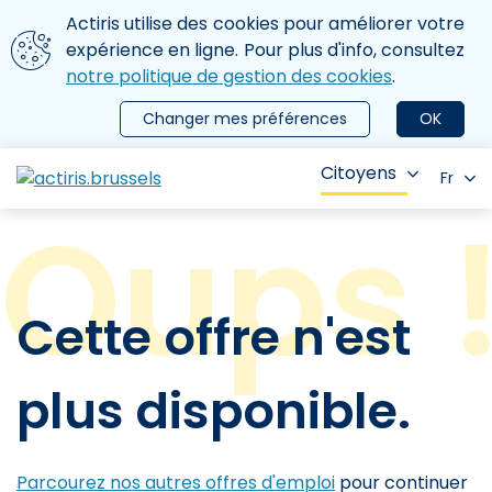
Aller au contenu principal
Nous utilisons des cookies
Actiris utilise des cookies pour améliorer votre
ermer le menu
expérience en ligne. Pour plus d'info, consultez
notre politique de gestion des cookies
.
Changer mes préférences
OK
Citoyens
Fr
Cette offre n'est
plus disponible.
Parcourez nos autres offres d'emploi
pour continuer