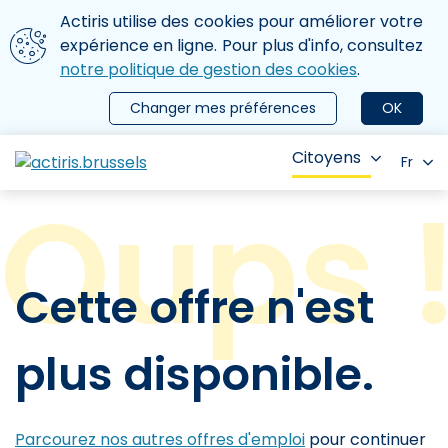
Aller au contenu principal
Nous utilisons des cookies
Actiris utilise des cookies pour améliorer votre
ermer le menu
expérience en ligne. Pour plus d'info, consultez
notre politique de gestion des cookies
.
Changer mes préférences
OK
Citoyens
Fr
Cette offre n'est
plus disponible.
Parcourez nos autres offres d'emploi
pour continuer