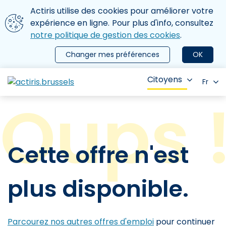
Aller au contenu principal
Nous utilisons des cookies
Actiris utilise des cookies pour améliorer votre
ermer le menu
expérience en ligne. Pour plus d'info, consultez
notre politique de gestion des cookies
.
Changer mes préférences
OK
Citoyens
Fr
Cette offre n'est
plus disponible.
Parcourez nos autres offres d'emploi
pour continuer