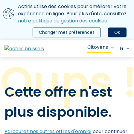
Aller au contenu principal
Nous utilisons des cookies
Actiris utilise des cookies pour améliorer votre
ermer le menu
expérience en ligne. Pour plus d'info, consultez
notre politique de gestion des cookies
.
Changer mes préférences
OK
Citoyens
Fr
Cette offre n'est
plus disponible.
Parcourez nos autres offres d'emploi
pour continuer