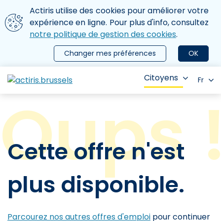
Aller au contenu principal
Nous utilisons des cookies
Actiris utilise des cookies pour améliorer votre
ermer le menu
expérience en ligne. Pour plus d'info, consultez
notre politique de gestion des cookies
.
Changer mes préférences
OK
Citoyens
Fr
Cette offre n'est
plus disponible.
Parcourez nos autres offres d'emploi
pour continuer