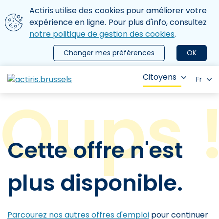
Aller au contenu principal
Nous utilisons des cookies
Actiris utilise des cookies pour améliorer votre
ermer le menu
expérience en ligne. Pour plus d'info, consultez
notre politique de gestion des cookies
.
Changer mes préférences
OK
Citoyens
Fr
Cette offre n'est
plus disponible.
Parcourez nos autres offres d'emploi
pour continuer