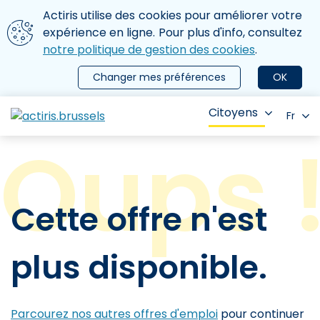
Aller au contenu principal
Nous utilisons des cookies
Actiris utilise des cookies pour améliorer votre
ermer le menu
expérience en ligne. Pour plus d'info, consultez
notre politique de gestion des cookies
.
Changer mes préférences
OK
Citoyens
Fr
Cette offre n'est
plus disponible.
Parcourez nos autres offres d'emploi
pour continuer