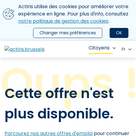
Aller au contenu principal
Nous utilisons des cookies
Actiris utilise des cookies pour améliorer votre
ermer le menu
expérience en ligne. Pour plus d'info, consultez
notre politique de gestion des cookies
.
Changer mes préférences
OK
Citoyens
Fr
Cette offre n'est
plus disponible.
Parcourez nos autres offres d'emploi
pour continuer