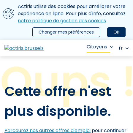
Aller au contenu principal
Nous utilisons des cookies
Actiris utilise des cookies pour améliorer votre
ermer le menu
expérience en ligne. Pour plus d'info, consultez
notre politique de gestion des cookies
.
Changer mes préférences
OK
Citoyens
Fr
Cette offre n'est
plus disponible.
Parcourez nos autres offres d'emploi
pour continuer