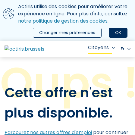
Aller au contenu principal
Nous utilisons des cookies
Actiris utilise des cookies pour améliorer votre
ermer le menu
expérience en ligne. Pour plus d'info, consultez
notre politique de gestion des cookies
.
Changer mes préférences
OK
Citoyens
Fr
Cette offre n'est
plus disponible.
Parcourez nos autres offres d'emploi
pour continuer