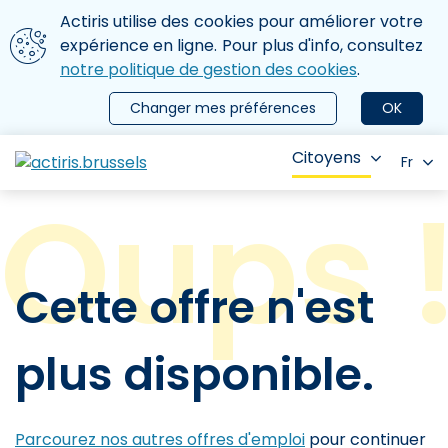
Aller au contenu principal
Nous utilisons des cookies
Actiris utilise des cookies pour améliorer votre
ermer le menu
expérience en ligne. Pour plus d'info, consultez
notre politique de gestion des cookies
.
Changer mes préférences
OK
Citoyens
Fr
Cette offre n'est
plus disponible.
Parcourez nos autres offres d'emploi
pour continuer