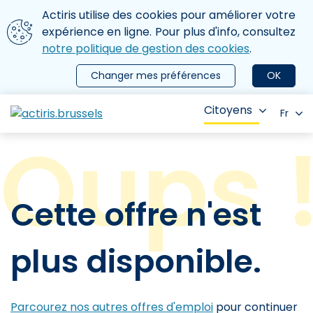
Aller au contenu principal
Nous utilisons des cookies
Actiris utilise des cookies pour améliorer votre
ermer le menu
expérience en ligne. Pour plus d'info, consultez
notre politique de gestion des cookies
.
Changer mes préférences
OK
Citoyens
Fr
Cette offre n'est
plus disponible.
Parcourez nos autres offres d'emploi
pour continuer