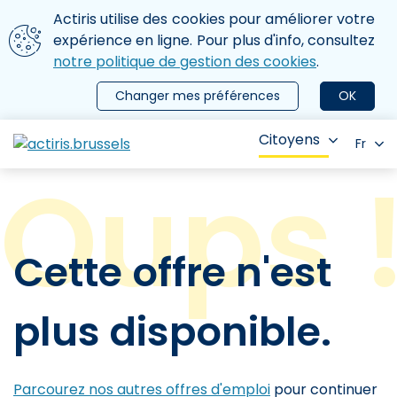
Aller au contenu principal
Nous utilisons des cookies
Actiris utilise des cookies pour améliorer votre
ermer le menu
expérience en ligne. Pour plus d'info, consultez
notre politique de gestion des cookies
.
Changer mes préférences
OK
Citoyens
Fr
Cette offre n'est
plus disponible.
Parcourez nos autres offres d'emploi
pour continuer