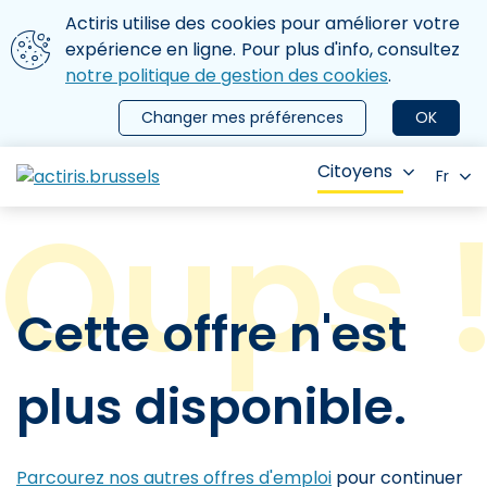
Aller au contenu principal
Nous utilisons des cookies
Actiris utilise des cookies pour améliorer votre
ermer le menu
expérience en ligne. Pour plus d'info, consultez
notre politique de gestion des cookies
.
Changer mes préférences
OK
Citoyens
Fr
Cette offre n'est
plus disponible.
Parcourez nos autres offres d'emploi
pour continuer