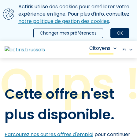
Aller au contenu principal
Nous utilisons des cookies
Actiris utilise des cookies pour améliorer votre
ermer le menu
expérience en ligne. Pour plus d'info, consultez
notre politique de gestion des cookies
.
Changer mes préférences
OK
Citoyens
Fr
Cette offre n'est
plus disponible.
Parcourez nos autres offres d'emploi
pour continuer