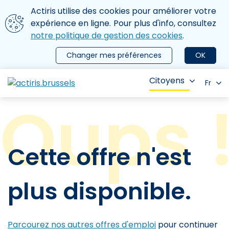
Aller au contenu principal
Nous utilisons des cookies
Actiris utilise des cookies pour améliorer votre
ermer le menu
expérience en ligne. Pour plus d'info, consultez
notre politique de gestion des cookies
.
Changer mes préférences
OK
Citoyens
Fr
Cette offre n'est
plus disponible.
Parcourez nos autres offres d'emploi
pour continuer