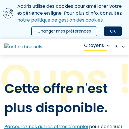
Aller au contenu principal
Nous utilisons des cookies
Actiris utilise des cookies pour améliorer votre
ermer le menu
expérience en ligne. Pour plus d'info, consultez
notre politique de gestion des cookies
.
Changer mes préférences
OK
Citoyens
Fr
Cette offre n'est
plus disponible.
Parcourez nos autres offres d'emploi
pour continuer