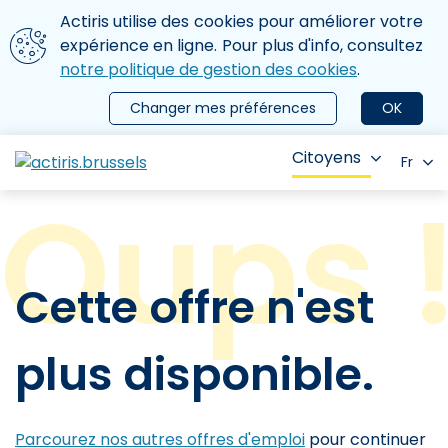
Aller au contenu principal
Nous utilisons des cookies
Actiris utilise des cookies pour améliorer votre
ermer le menu
expérience en ligne. Pour plus d'info, consultez
notre politique de gestion des cookies
.
Changer mes préférences
OK
Citoyens
Fr
Cette offre n'est
plus disponible.
Parcourez nos autres offres d'emploi
pour continuer