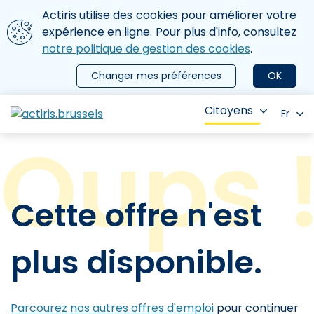
Aller au contenu principal
Nous utilisons des cookies
Actiris utilise des cookies pour améliorer votre
ermer le menu
expérience en ligne. Pour plus d'info, consultez
notre politique de gestion des cookies
.
Changer mes préférences
OK
Citoyens
Fr
Cette offre n'est
plus disponible.
Parcourez nos autres offres d'emploi
pour continuer