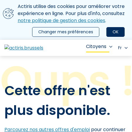
Aller au contenu principal
Nous utilisons des cookies
Actiris utilise des cookies pour améliorer votre
ermer le menu
expérience en ligne. Pour plus d'info, consultez
notre politique de gestion des cookies
.
Changer mes préférences
OK
Citoyens
Fr
Cette offre n'est
plus disponible.
Parcourez nos autres offres d'emploi
pour continuer