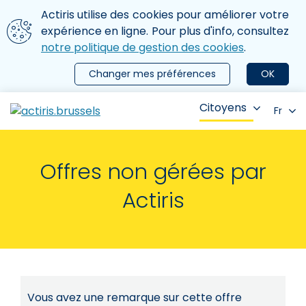
Aller au contenu principal
Nous utilisons des cookies
Actiris utilise des cookies pour améliorer votre
ermer le menu
expérience en ligne. Pour plus d'info, consultez
notre politique de gestion des cookies
.
Changer mes préférences
OK
Citoyens
Fr
Offres non gérées par
Actiris
Vous avez une remarque sur cette offre