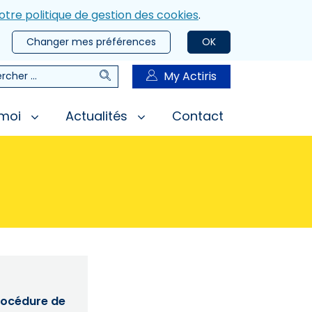
otre politique de gestion des cookies
.
Changer mes préférences
OK
Rechercher
My Actiris
rcher
 moi
Actualités
Contact
procédure de