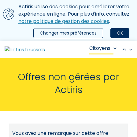
Aller au contenu principal
Nous utilisons des cookies
Actiris utilise des cookies pour améliorer votre
ermer le menu
expérience en ligne. Pour plus d'info, consultez
notre politique de gestion des cookies
.
Changer mes préférences
OK
Citoyens
Fr
Offres non gérées par
Actiris
Vous avez une remarque sur cette offre