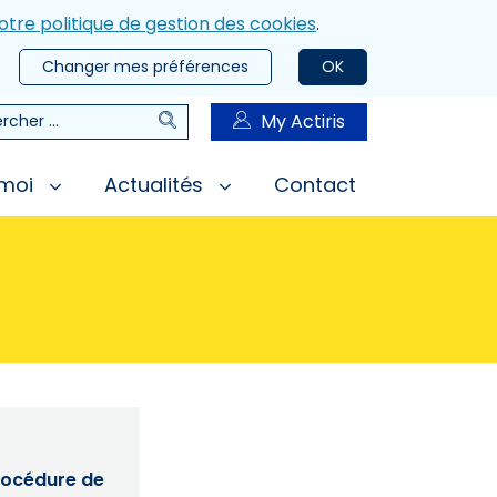
otre politique de gestion des cookies
.
Changer mes préférences
OK
Rechercher
My Actiris
rcher
 moi
Actualités
Contact
procédure de