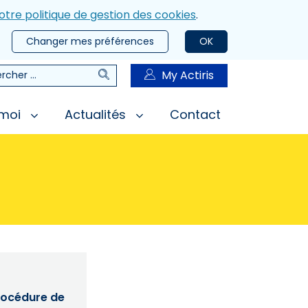
otre politique de gestion des cookies
.
Changer mes préférences
OK
Rechercher
My Actiris
rcher
 moi
Actualités
Contact
procédure de