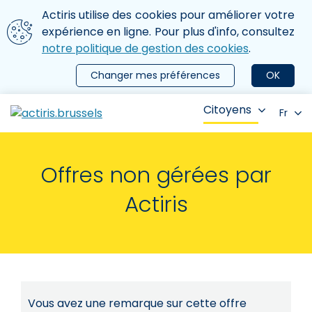
Aller au contenu principal
Nous utilisons des cookies
Actiris utilise des cookies pour améliorer votre
ermer le menu
expérience en ligne. Pour plus d'info, consultez
notre politique de gestion des cookies
.
Changer mes préférences
OK
Citoyens
Fr
Offres non gérées par
Actiris
Vous avez une remarque sur cette offre