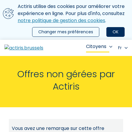
Aller au contenu principal
Nous utilisons des cookies
Actiris utilise des cookies pour améliorer votre
ermer le menu
expérience en ligne. Pour plus d'info, consultez
notre politique de gestion des cookies
.
Changer mes préférences
OK
Citoyens
Fr
Offres non gérées par
Actiris
Vous avez une remarque sur cette offre