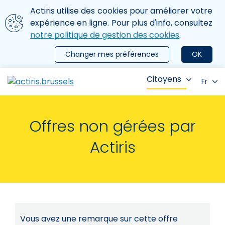
Aller au contenu principal
Nous utilisons des cookies
Actiris utilise des cookies pour améliorer votre
ermer le menu
expérience en ligne. Pour plus d'info, consultez
notre politique de gestion des cookies
.
Changer mes préférences
OK
Citoyens
Fr
Offres non gérées par
Actiris
Vous avez une remarque sur cette offre