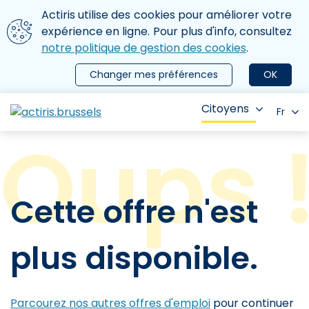
Aller au contenu principal
Nous utilisons des cookies
Actiris utilise des cookies pour améliorer votre
ermer le menu
expérience en ligne. Pour plus d'info, consultez
notre politique de gestion des cookies
.
Changer mes préférences
OK
Citoyens
Fr
Cette offre n'est
plus disponible.
Parcourez nos autres offres d'emploi
pour continuer