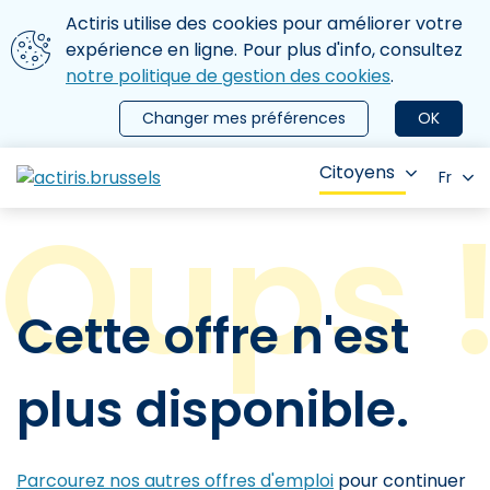
Aller au contenu principal
Nous utilisons des cookies
Actiris utilise des cookies pour améliorer votre
ermer le menu
expérience en ligne. Pour plus d'info, consultez
notre politique de gestion des cookies
.
Changer mes préférences
OK
Citoyens
Fr
Cette offre n'est
plus disponible.
Parcourez nos autres offres d'emploi
pour continuer