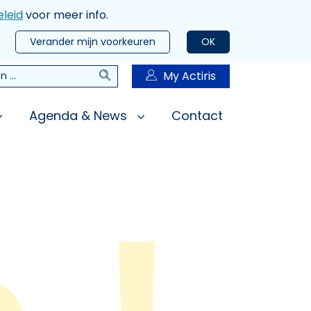
leid
voor meer info.
Verander mijn voorkeuren
OK
Zoeken
My Actiris
n
Agenda & News
Contact