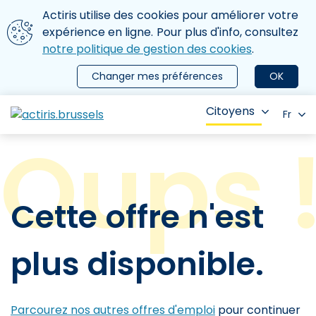
Aller au contenu principal
Nous utilisons des cookies
Actiris utilise des cookies pour améliorer votre
ermer le menu
expérience en ligne. Pour plus d'info, consultez
notre politique de gestion des cookies
.
Changer mes préférences
OK
Citoyens
Fr
Cette offre n'est
plus disponible.
Parcourez nos autres offres d'emploi
pour continuer