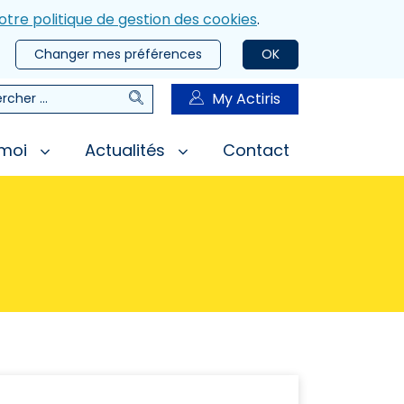
otre politique de gestion des cookies
.
Changer mes préférences
OK
Rechercher
My Actiris
rcher
 moi
Actualités
Contact