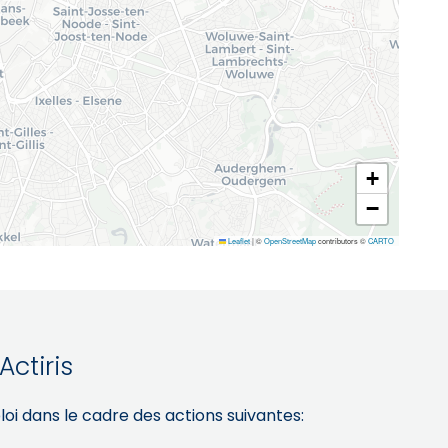
+
−
Leaflet
|
©
OpenStreetMap
contributors ©
CARTO
Actiris
dans le cadre des actions suivantes: