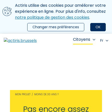
Aller au contenu principal
Nous utilisons des cookies
Actiris utilise des cookies pour améliorer votre
ermer le menu
expérience en ligne. Pour plus d'info, consultez
notre politique de gestion des cookies
.
Changer mes préférences
OK
Citoyens
Fr
MON PROJET
MOINS DE 30 ANS ?
Pas encore assez