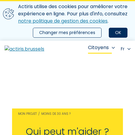
Aller au contenu principal
Nous utilisons des cookies
Actiris utilise des cookies pour améliorer votre
ermer le menu
expérience en ligne. Pour plus d'info, consultez
notre politique de gestion des cookies
.
Changer mes préférences
OK
Citoyens
Fr
MON PROJET
MOINS DE 30 ANS ?
Qui peut m'aider ?