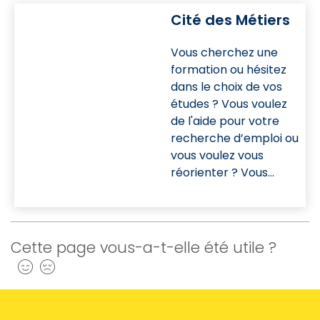
Cité des Métiers
Vous cherchez une
formation ou hésitez
dans le choix de vos
études ? Vous voulez
de l'aide pour votre
recherche d’emploi ou
vous voulez vous
réorienter ? Vous
rêvez de créer votre
propre activité ? Vous
aimeriez étudier ou
travailler dans une
Cette page vous-a-t-elle été utile ?
autre région ou à
Oui
Non
l’étranger…