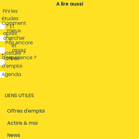
A lire aussi
Fini les
études
Comment
? Et
mieux
après
chercher
?
Pas encore
et
assez
postuler ?
d'expérience ?
Offres
d'emploi
Agenda
LIENS UTILES
Offres d'emploi
Actiris & moi
News